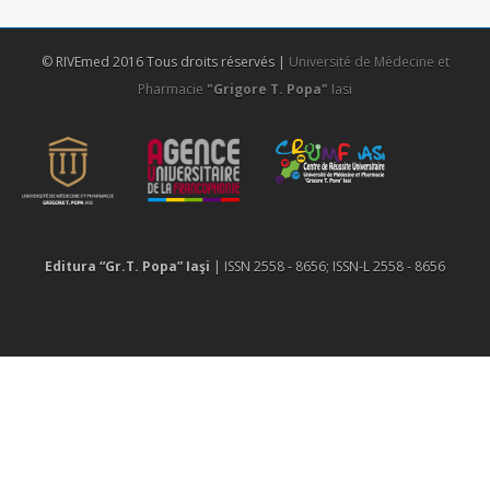
© RIVEmed 2016 Tous droits réservés |
Université de Médecine et
Pharmacie
"Grigore T. Popa"
Iasi
Editura “Gr.T. Popa” Iaşi
| ISSN 2558 - 8656; ISSN-L 2558 - 8656