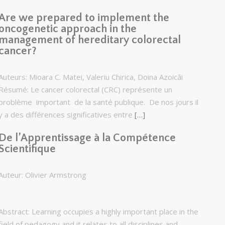
Are we prepared to implement the
oncogenetic approach in the
management of hereditary colorectal
cancer?
Auteurs: Mioara C. Matei, Valeriu Chirica, Doina Azoicăi
Résumé: Le cancer colorectal (CRC) représente un
problème important de la santé publique. De nos jours il
y a des différences significatives entre
[…]
De l’Apprentissage à la Compétence
Scientifique
Auteur: Olivier Armstrong
Abstract: Learning occupies a highly important place in the
field of pedagogy and it relates to all disciplines and