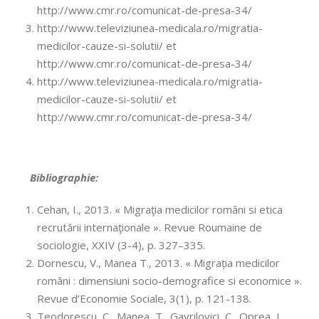
http://www.cmr.ro/comunicat-de-presa-34/
http://www.televiziunea-medicala.ro/migratia-
medicilor-cauze-si-solutii/ et
http://www.cmr.ro/comunicat-de-presa-34/
http://www.televiziunea-medicala.ro/migratia-
medicilor-cauze-si-solutii/ et
http://www.cmr.ro/comunicat-de-presa-34/
Bibliographie:
Cehan, I., 2013. « Migraţia medicilor români si etica
recrutării internaţionale ». Revue Roumaine de
sociologie, XXIV (3-4), p. 327–335.
Dornescu, V., Manea T., 2013. « Migrația medicilor
români : dimensiuni socio-demografice si economice ».
Revue d’Economie Sociale, 3(1), p. 121-138.
Teodorescu, C., Manea, T., Gavrilovici, C., Oprea, L.,