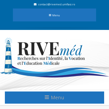
contact@rivemed.umfiasi.ro
Menu
Menu