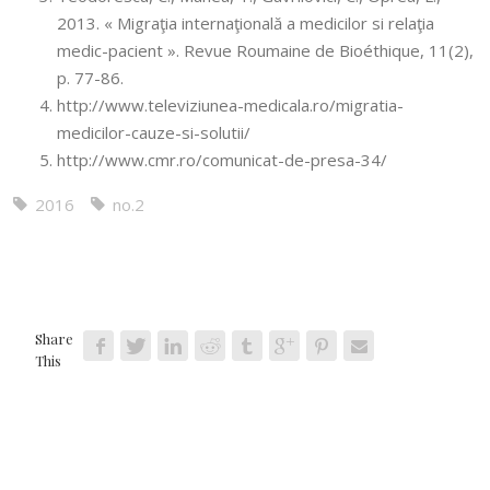
2013. « Migraţia internaţională a medicilor si relaţia
medic-pacient ». Revue Roumaine de Bioéthique, 11(2),
p. 77-86.
http://www.televiziunea-medicala.ro/migratia-
medicilor-cauze-si-solutii/
http://www.cmr.ro/comunicat-de-presa-34/
2016
no.2
Share
This