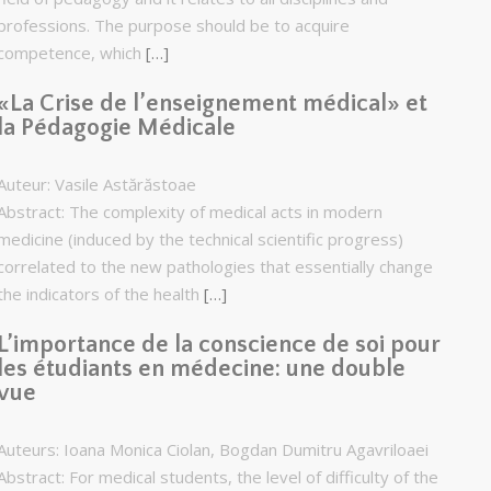
professions. The purpose should be to acquire
competence, which
[…]
«La Crise de l’enseignement médical» et
la Pédagogie Médicale
Auteur: Vasile Astărăstoae
Abstract: The complexity of medical acts in modern
medicine (induced by the technical scientific progress)
correlated to the new pathologies that essentially change
the indicators of the health
[…]
L’importance de la conscience de soi pour
les étudiants en médecine: une double
vue
Auteurs: Ioana Monica Ciolan, Bogdan Dumitru Agavriloaei
Abstract: For medical students, the level of difficulty of the