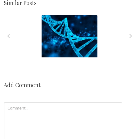
Similar Posts
Are we prepared to
implement the
oncogenetic approach
in the management of
hereditary colorectal
cancer?
Add Comment