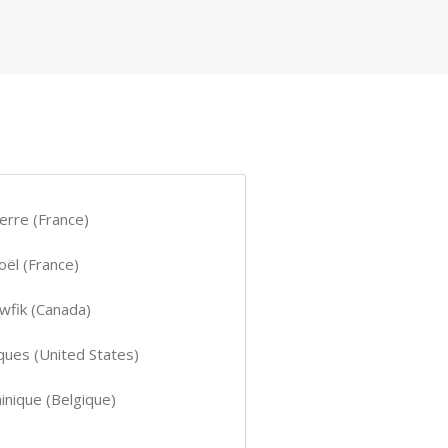
erre (France)
oël (France)
fik (Canada)
ues (United States)
nique (Belgique)