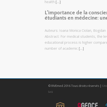
health
[…]
L’importance de la conscie
étudiants en médecine: un
Auteurs: Ioana Monica Ciolan, Bogdan 
Abstract: For medical students, the leve
educational process is higher compar
number of academic
[…]
© RIVEmed 2016 Tous droits réservés |
Uni
Iasi