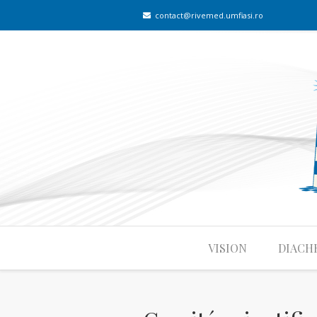
contact@rivemed.umfiasi.ro
VISION
DIACH