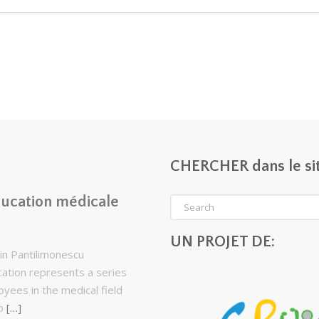
CHERCHER dans le si
ucation médicale
UN PROJET DE:
in Pantilimonescu
cation represents a series
yees in the medical field
to
[…]