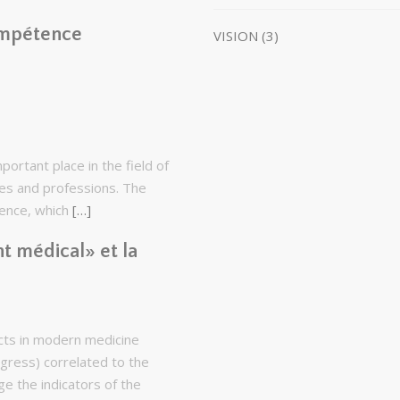
ompétence
VISION (3)
portant place in the field of
ines and professions. The
ence, which
[…]
t médical» et la
acts in modern medicine
ogress) correlated to the
ge the indicators of the