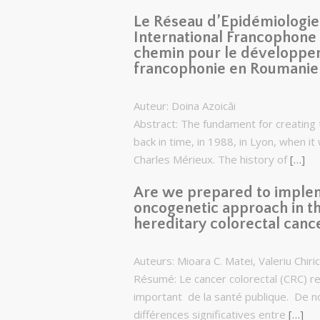
Le Réseau d’Epidémiologie
International Francophone
chemin pour le développe
francophonie en Roumanie
Auteur: Doina Azoicăi
Abstract: The fundament for creating 
back in time, in 1988, in Lyon, when 
Charles Mérieux. The history of
[…]
Are we prepared to imple
oncogenetic approach in 
hereditary colorectal canc
Auteurs: Mioara C. Matei, Valeriu Chiri
Résumé: Le cancer colorectal (CRC) 
important de la santé publique. De nos
différences significatives entre
[…]