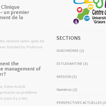
 Clinique
 – un premier
ment de la
SECTIONS
the network dates quite far
it was founded by Professor
DIACHRONIE (2)
ment the
ESTUDIANTINE (3)
the management of
er?
MISSION (3)
ca, Doina Azoicăi
Numéros (2)
représente un problème
 jours il y a des
PERSPECTIVES ACTUELLES (3