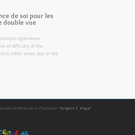
nce de soi pour les
e double vue
Dumitru Agavriloaei
l of difficulty of the
ed to other areas due to the
versité de Médecine et Pharmacie
"Grigore T. Popa"