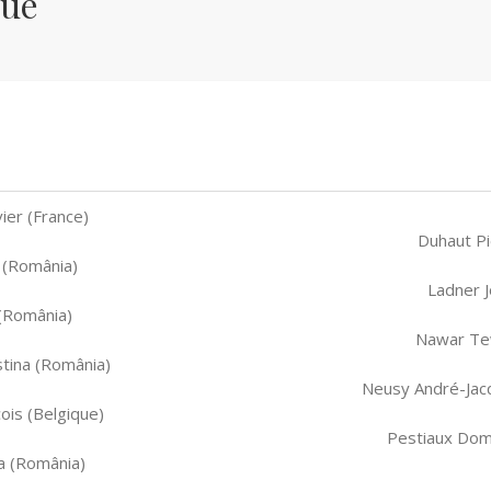
que
ier (France)
Duhaut Pi
a (România)
Ladner J
(România)
Nawar Tew
stina (România)
Neusy André-Jacq
ois (Belgique)
Pestiaux Domi
a (România)