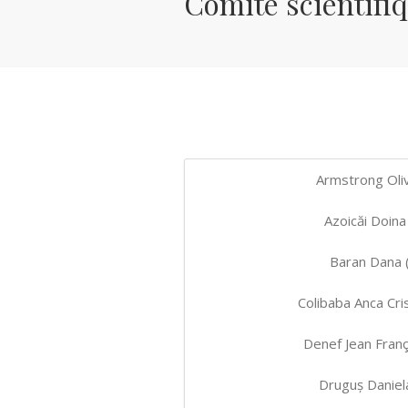
Comité scientifi
Armstrong Oliv
Azoicăi Doin
Baran Dana 
Colibaba Anca Cri
Denef Jean Franç
Druguș Daniel