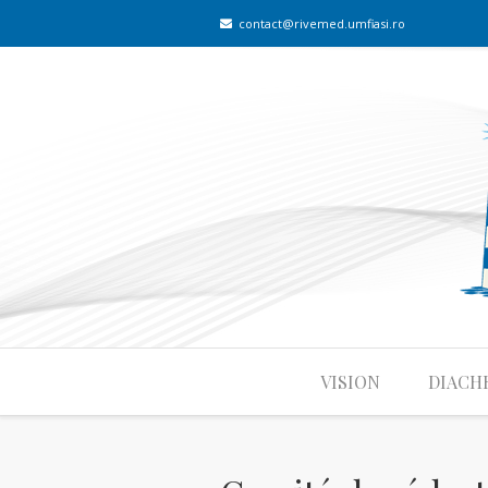
contact@rivemed.umfiasi.ro
VISION
DIACH