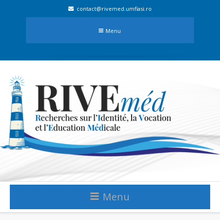
contact@rivemed.umfiasi.ro
Menu
Menu