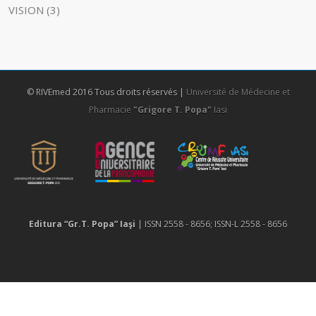
VISION (3)
© RIVEmed 2016 Tous droits réservés |
Université de Médecine et
Pharmacie
"Grigore T. Popa"
Iasi
Editura “Gr.T. Popa” Iaşi
| ISSN 2558 - 8656; ISSN-L 2558 - 8656