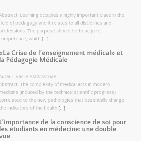
Abstract: Learning occupies a highly important place in the
field of pedagogy and it relates to all disciplines and
professions. The purpose should be to acquire
competence, which
[…]
«La Crise de l’enseignement médical» et
la Pédagogie Médicale
Auteur: Vasile Astărăstoae
Abstract: The complexity of medical acts in modern
medicine (induced by the technical scientific progress)
correlated to the new pathologies that essentially change
the indicators of the health
[…]
L’importance de la conscience de soi pour
les étudiants en médecine: une double
vue