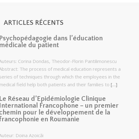
ARTICLES RÉCENTS
Psychopédagogie dans l’éducation
médicale du patient
Auteurs: Corina Dondas, Theodor-Florin Pantilimonescu
Abstract: The process of medical education represents a
series of techniques through which the employees in the
medical field help both patients and their families to
[…]
Le Réseau d’Epidémiologie Clinique
International Francophone – un premier
chemin pour le développement de la
francophonie en Roumanie
Auteur: Doina Azoicăi